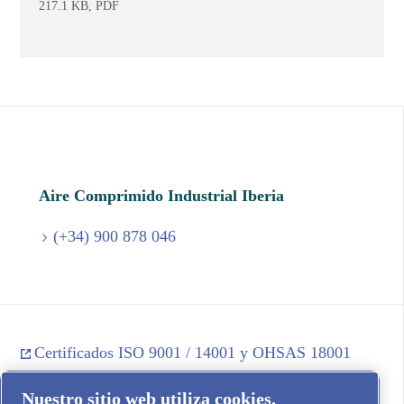
217.1 KB, PDF
Aire Comprimido Industrial Iberia
(+34) 900 878 046
Certificados ISO 9001 / 14001 y OHSAS 18001
Política de Calidad, Prevención y Medioambiente
Nuestro sitio web utiliza cookies.
Informar sobre mala conducta