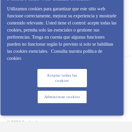
Canal de denuncias local en España (SII)
Utilizamos cookies para garantizar que este sitio web
funcione correctamente, mejorar su experiencia y mostrarle
contenido relevante. Usted tiene el control: acepte todas las
cookies, permita solo las esenciales o gestione sus
preferencias. Tenga en cuenta que algunas funciones
pueden no funcionar según lo previsto si solo se habilitan
Aire Comprimido Industrial Iberia SL
las cookies esenciales.
Consulta nuestra política de
cookies
Aceptar todas las
cookies
Administrar cookies
Aviso legal y cookies | Política de Protección de Datos
Administrar cookies
© 2026 Sogimair