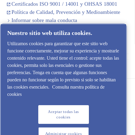
Certificados ISO 9001 / 14001 y OHSAS 18001
Política de Calidad, Prevención y Medioambiente
Informar sobre mala conducta
Canal de denuncias local en España (SII)
Nuestro sitio web utiliza cookies.
Utilizamos cookies para garantizar que este sitio web
funcione correctamente, mejorar su experiencia y mostrarle
contenido relevante. Usted tiene el control: acepte todas las
cookies, permita solo las esenciales o gestione sus
Aire Comprimido Industrial Iberia SL
preferencias. Tenga en cuenta que algunas funciones
pueden no funcionar según lo previsto si solo se habilitan
las cookies esenciales.
Consulta nuestra política de
cookies
Aceptar todas las
cookies
Aviso legal y cookies | Política de Protección de Datos
Administrar cookies
Administrar cookies