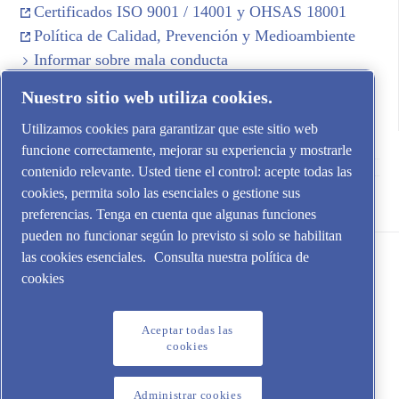
Certificados ISO 9001 / 14001 y OHSAS 18001
Política de Calidad, Prevención y Medioambiente
Informar sobre mala conducta
Canal de denuncias local en España (SII)
Nuestro sitio web utiliza cookies.
Utilizamos cookies para garantizar que este sitio web
funcione correctamente, mejorar su experiencia y mostrarle
contenido relevante. Usted tiene el control: acepte todas las
cookies, permita solo las esenciales o gestione sus
Aire Comprimido Industrial Iberia SL
preferencias. Tenga en cuenta que algunas funciones
pueden no funcionar según lo previsto si solo se habilitan
las cookies esenciales.
Consulta nuestra política de
cookies
Aceptar todas las
cookies
Aviso legal y cookies | Política de Protección de Datos
Administrar cookies
Administrar cookies