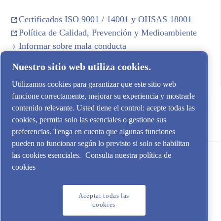
Certificados ISO 9001 / 14001 y OHSAS 18001
Política de Calidad, Prevención y Medioambiente
Informar sobre mala conducta
Canal de denuncias local en España (SII)
Nuestro sitio web utiliza cookies.
Utilizamos cookies para garantizar que este sitio web
funcione correctamente, mejorar su experiencia y mostrarle
contenido relevante. Usted tiene el control: acepte todas las
cookies, permita solo las esenciales o gestione sus
Aire Comprimido Industrial Iberia SL
preferencias. Tenga en cuenta que algunas funciones
pueden no funcionar según lo previsto si solo se habilitan
las cookies esenciales.
Consulta nuestra política de
cookies
Aceptar todas las
cookies
Aviso legal y cookies | Política de Protección de Datos